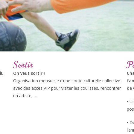
Sortir
Pa
du
On veut sortir !
Cha
Organisation mensuelle d’une sortie culturelle collective
fam
avec des accès VIP pour visiter les coulisses, rencontrer
de 
un artiste, …
• U
pos
• D
l’an