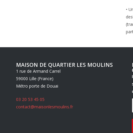
• U
des
(tr
par
MAISON DE QUARTIER LES MOULINS
1 rue de Armand Carrel
59000 Lille (France)
Métro porte de Douai
03 20 53 45 05
contact@maisonlesmoulins.fr